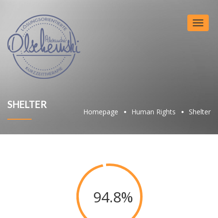
Toggl
naviga
SHELTER
Homepage
Human Rights
Shelter
94.8%